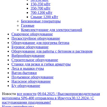
150-350 кВт
350-700 кВт
700-1200 кВт
Свыше 1200 кВт
Бензиновые генераторы
Газовые
Комплектующие для электростанций
Сварочное оборудование
Пескоструйное оборудование
Оборудование для прогрева бетона
Буровое оборудование
Оборудование для работы с бетоном и раствором
Виброоборудование
Строительное оборудование
Станки для резки и гибки арматуры
Леса и вышки-туры
Вагон-бытовки
Подъемное оборудование
Насосное оборудование
Б/у оборудование
Новости
все новости
09.04.2025 /
Высокопроизводительная
мотопомпа SP6-400 отправлена в Иркутск
30.12.2024 /
С
наступающими праздниками!
Наши сертификаты