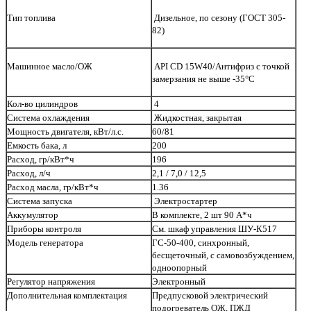
Тип топлива
Дизельное, по сезону (ГОСТ 305-
82)
Машинное масло/ОЖ
API CD 15W40/Антифриз с точкой
замерзания не выше -35°С
Кол-во цилиндров
4
Система охлаждения
Жидкостная, закрытая
Мощность двигателя, кВт/л.с.
60/81
Емкость бака, л
200
Расход, гр/кВт*ч
196
Расход, л/ч
2,1 / 7,0 / 12,5
Расход масла, гр/кВт*ч
1.36
Система запуска
Электростартер
Аккумулятор
В комплекте,
2
шт 90 А*ч
Приборы контроля
См. шкаф управления ШУ-К517
Модель генератора
ГС-50-400, синхронный,
бесщеточный, с самовозбуждением,
одноопорный
Регулятор напряжения
Электронный
Дополнительная комплектация
Предпусковой электрический
подогреватель ОЖ, ПЖД