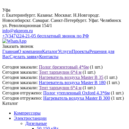
Уфа
г. Екатеринбург
г. Казань
г. Москва
г. Н.Новгород
г.
Новосибирск
г. Самара
г. Санкт-Петербург
г. Уфа
г. Челябинск
ул. Революционная 154/1
info@gkprom.ru
+7(347)224-21-05
бесплатный звонок по РФ
Заказать звонок
Главная
О компании
Каталог
Услуги
Проекты
Решения для
Вас
Сделать заявку
Контакты
Сегодня заказали:
Полог брезентовый 4*6м
(1 шт.)
Сегодня заказали:
Тент тарпаулин 6*4 м
(1 шт.)
Сегодня заказали:
Нагреватель воздуха Master B 35
(1 шт.)
Сегодня заказали:
Нагреватель воздуха Master B 180
(1 шт.)
Сегодня заказали:
Тент тарпаулин 6*4 м
(1 шт.)
Сегодня отгружено:
Полог утепленный Oxford 4.3*6м
(1 шт.)
Сегодня отгружено:
Нагреватель воздуха Master B 300
(1 шт.)
Каталог
Компрессоры
Электростанции
Дизельные
50-150 кВт