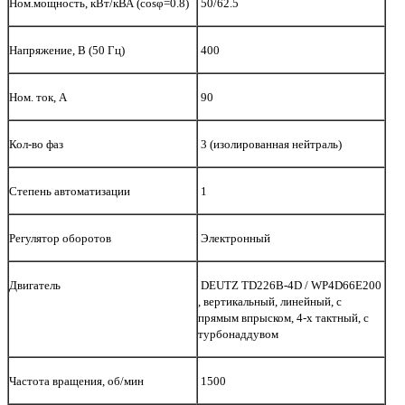
Ном.мощность, кВт/кВА (cosφ=0.8)
5
0/62.5
Напряжение, В (50 Гц)
400
Ном. ток, А
90
Кол-во фаз
3 (изолированная нейтраль)
Степень автоматизации
1
Регулятор оборотов
Электронный
Двигатель
DEUTZ TD226B-4D / WP4D66E200
, вертикальный, линейный, с
прямым впрыском, 4-х тактный, с
турбонаддувом
Частота вращения, об/мин
1500