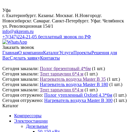
Уфа
г. Екатеринбург
г. Казань
г. Москва
г. Н.Новгород
г.
Новосибирск
г. Самара
г. Санкт-Петербург
г. Уфа
г. Челябинск
ул. Революционная 154/1
info@gkprom.ru
+7(347)224-21-05
бесплатный звонок по РФ
Заказать звонок
Главная
О компании
Каталог
Услуги
Проекты
Решения для
Вас
Сделать заявку
Контакты
Сегодня заказали:
Полог брезентовый 4*6м
(1 шт.)
Сегодня заказали:
Тент тарпаулин 6*4 м
(1 шт.)
Сегодня заказали:
Нагреватель воздуха Master B 35
(1 шт.)
Сегодня заказали:
Нагреватель воздуха Master B 180
(1 шт.)
Сегодня заказали:
Тент тарпаулин 6*4 м
(1 шт.)
Сегодня отгружено:
Полог утепленный Oxford 4.3*6м
(1 шт.)
Сегодня отгружено:
Нагреватель воздуха Master B 300
(1 шт.)
Каталог
Компрессоры
Электростанции
Дизельные
50-150 кВт