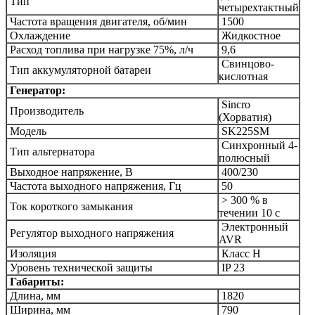
Тип
четырехтактный
Частота вращения двигателя, об/мин
1500
Охлаждение
Жидкостное
Расход топлива при нагрузке 75%, л/ч
9,6
Cвинцово-
Тип аккумуляторной батареи
кислотная
Генератор:
Sincro
Производитель
(Хорватия)
Модель
SK225SM
Синхронный 4-
Тип альтернатора
полюсный
Выходное напряжение, В
400/230
Частота выходного напряжения, Гц
50
> 300 % в
Ток короткого замыкания
течении 10 с
Электронный
Регулятор выходного напряжения
AVR
Изоляция
Класс Н
Уровень технической защиты
IP 23
Габариты:
Длина, мм
1820
Ширина, мм
790