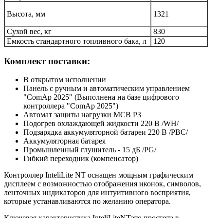
Высота, мм
1321
Сухой вес, кг
830
Емкость стандартного топливного бака, л
120
Комплект поставки:
В открытом исполнении
Панель с ручным и автоматическим управлением
"ComAp 2025" (Выполнена на базе цифрового
контроллера "ComAp 2025")
Автомат защиты нагрузки MCB P3
Подогрев охлаждающей жидкости 220 В /WH/
Подзарядка аккумуляторной батареи 220 В /PBC/
Аккумуляторная батарея
Промышленный глушитель - 15 дБ /PG/
Гибкий переходник (компенсатор)
Контроллер InteliLite NT оснащен мощным графическим
дисплеем с возможностью отображения иконок, символов,
ленточных индикаторов для интуитивного восприятия,
которые устанавливаются по желанию оператора.
Ключевая характеристика InteliLiteNTэто простота в