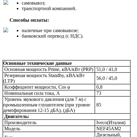
самовывоз;
транспортной компанией.
Способы оплаты:
наличные при самовывозе;
банковский перевод (с НДС).
Основные технические данные
Основная мощность Prime, кВА/кВт (PRP)
51,0 / 41,0
Резервная мощность Standby, кВА/кВт
56,0 / 45,0
(LTP)
Коэффициент мощности, Сos φ
0,8
Номинальная сила тока, А
73
Уровень звукового давления (для 7 м) c
промышленным глушителем (при уровне
85
демпфирования 12-15 дБА), (дБА)
Двигатель:
Производитель
Iveco(Италия)
Модель
NEF45АМ2
Дизельный,