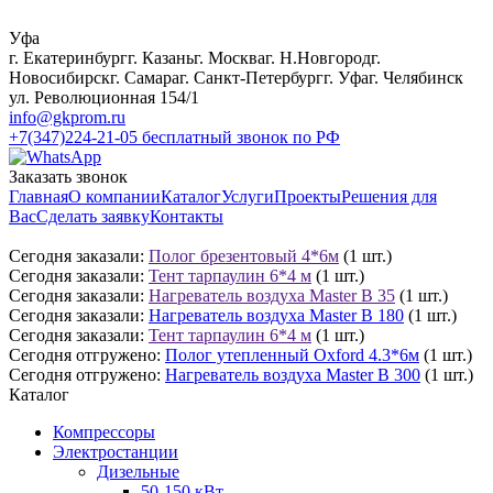
Уфа
г. Екатеринбург
г. Казань
г. Москва
г. Н.Новгород
г.
Новосибирск
г. Самара
г. Санкт-Петербург
г. Уфа
г. Челябинск
ул. Революционная 154/1
info@gkprom.ru
+7(347)224-21-05
бесплатный звонок по РФ
Заказать звонок
Главная
О компании
Каталог
Услуги
Проекты
Решения для
Вас
Сделать заявку
Контакты
Сегодня заказали:
Полог брезентовый 4*6м
(1 шт.)
Сегодня заказали:
Тент тарпаулин 6*4 м
(1 шт.)
Сегодня заказали:
Нагреватель воздуха Master B 35
(1 шт.)
Сегодня заказали:
Нагреватель воздуха Master B 180
(1 шт.)
Сегодня заказали:
Тент тарпаулин 6*4 м
(1 шт.)
Сегодня отгружено:
Полог утепленный Oxford 4.3*6м
(1 шт.)
Сегодня отгружено:
Нагреватель воздуха Master B 300
(1 шт.)
Каталог
Компрессоры
Электростанции
Дизельные
50-150 кВт