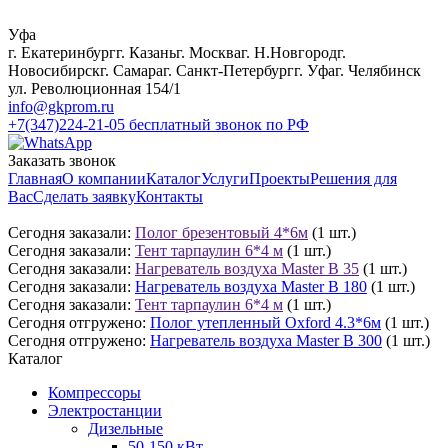
Уфа
г. Екатеринбург
г. Казань
г. Москва
г. Н.Новгород
г.
Новосибирск
г. Самара
г. Санкт-Петербург
г. Уфа
г. Челябинск
ул. Революционная 154/1
info@gkprom.ru
+7(347)224-21-05
бесплатный звонок по РФ
Заказать звонок
Главная
О компании
Каталог
Услуги
Проекты
Решения для
Вас
Сделать заявку
Контакты
Сегодня заказали:
Полог брезентовый 4*6м
(1 шт.)
Сегодня заказали:
Тент тарпаулин 6*4 м
(1 шт.)
Сегодня заказали:
Нагреватель воздуха Master B 35
(1 шт.)
Сегодня заказали:
Нагреватель воздуха Master B 180
(1 шт.)
Сегодня заказали:
Тент тарпаулин 6*4 м
(1 шт.)
Сегодня отгружено:
Полог утепленный Oxford 4.3*6м
(1 шт.)
Сегодня отгружено:
Нагреватель воздуха Master B 300
(1 шт.)
Каталог
Компрессоры
Электростанции
Дизельные
50-150 кВт