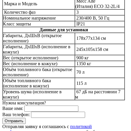
Mecc Alte
Марка и Модель
(Италия)
ECO 32-2L/4
Количество фаз
3
Номинальное напряжение
230/400 В, 50 Гц
Класс защиты
IP21
Данные для установки
Габариты, ДхШхВ (открытое
178x77x134 см
исполнение)
Габариты, ДхШхВ (исполнение в
245x105x158 см
кожухе)
Вес (открытое исполнение)
900 кг
Вес (исполнение в кожухе)
1350
кг
Объём топливного бака (открытое
70
л
исполнение)
Объём топливного бака
115
л
(исполнение в кожухе)
Уровень шума (исполнение в
67 дБ на расстоянии 7
кожухе)
м
Нужна консультация?
Ваше имя:
Ваш телефон:
Отправляя заявку я соглашаюсь с
политикой