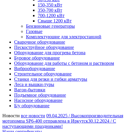
150-350 кВт
350-700 кВт
700-1200 кВт
Свыше 1200 кВт
Бензиновые генераторы
Газовые
Комплектующие для электростанций
Сварочное оборудование
Пескоструйное оборудование
Оборудование для прогрева бетона
Буровое оборудование
Оборудование для работы с бетоном и раствором
Виброоборудование
Строительное оборудование
Станки для резки и гибки арматуры
Леса и вышки-туры
Вагон-бытовки
Подъемное оборудование
Насосное оборудование
Б/у оборудование
Новости
все новости
09.04.2025 /
Высокопроизводительная
мотопомпа SP6-400 отправлена в Иркутск
30.12.2024 /
С
наступающими праздниками!
Наши сертификаты