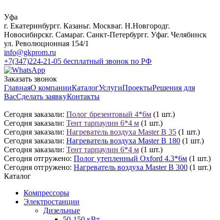
Уфа
г. Екатеринбург
г. Казань
г. Москва
г. Н.Новгород
г.
Новосибирск
г. Самара
г. Санкт-Петербург
г. Уфа
г. Челябинск
ул. Революционная 154/1
info@gkprom.ru
+7(347)224-21-05
бесплатный звонок по РФ
Заказать звонок
Главная
О компании
Каталог
Услуги
Проекты
Решения для
Вас
Сделать заявку
Контакты
Сегодня заказали:
Полог брезентовый 4*6м
(1 шт.)
Сегодня заказали:
Тент тарпаулин 6*4 м
(1 шт.)
Сегодня заказали:
Нагреватель воздуха Master B 35
(1 шт.)
Сегодня заказали:
Нагреватель воздуха Master B 180
(1 шт.)
Сегодня заказали:
Тент тарпаулин 6*4 м
(1 шт.)
Сегодня отгружено:
Полог утепленный Oxford 4.3*6м
(1 шт.)
Сегодня отгружено:
Нагреватель воздуха Master B 300
(1 шт.)
Каталог
Компрессоры
Электростанции
Дизельные
50-150 кВт