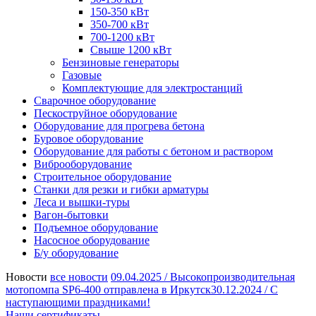
150-350 кВт
350-700 кВт
700-1200 кВт
Свыше 1200 кВт
Бензиновые генераторы
Газовые
Комплектующие для электростанций
Сварочное оборудование
Пескоструйное оборудование
Оборудование для прогрева бетона
Буровое оборудование
Оборудование для работы с бетоном и раствором
Виброоборудование
Строительное оборудование
Станки для резки и гибки арматуры
Леса и вышки-туры
Вагон-бытовки
Подъемное оборудование
Насосное оборудование
Б/у оборудование
Новости
все новости
09.04.2025 /
Высокопроизводительная
мотопомпа SP6-400 отправлена в Иркутск
30.12.2024 /
С
наступающими праздниками!
Наши сертификаты