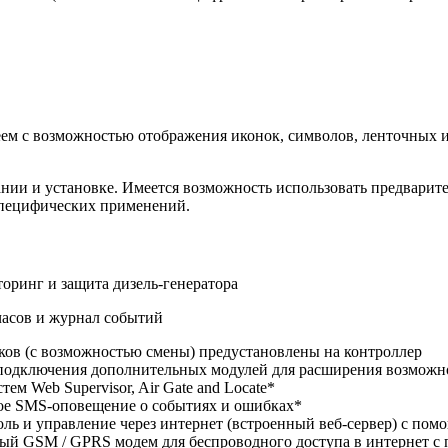
еем с возможностью отображения иконок, символов, ленточных 
овании и установке. Имеется возможность использовать предва
специфических применений.
оринг и защита дизель-генератора
часов и журнал событий
ыков (с возможностью смены) предустановлены на контроллер
подключения дополнительных модулей для расширения возможн
тем Web Supervisor, Air Gate and Locate*
ое SMS-оповещение о событиях и ошибках*
оль и управление через интернет (встроенный веб-сервер) с помо
ый GSM / GPRS модем для беспроводного доступа в интернет 