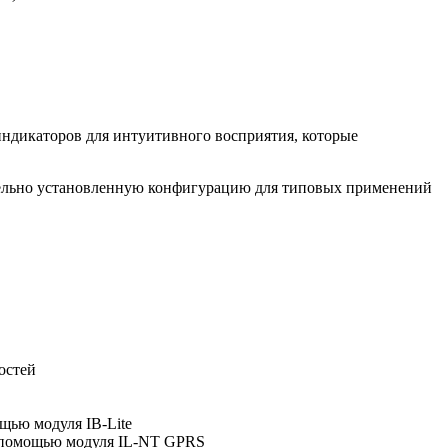
индикаторов для интуитивного восприятия, которые
рительно установленную конфигурацию для типовых применений
остей
щью модуля IB-Lite
с помощью модуля IL-NT GPRS