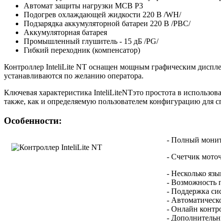
Автомат защиты нагрузки MCB P3
Подогрев охлаждающей жидкости 220 В /WH/
Подзарядка аккумуляторной батареи 220 В /PBC/
Аккумуляторная батарея
Промышленный глушитель - 15 дБ /PG/
Гибкий переходник (компенсатор)
Контроллер InteliLite NT оснащен мощным графическим диспл
устанавливаются по желанию оператора.
Ключевая характеристика InteliLiteNTэто простота в использ
также, как и определяемую пользователем конфигурацию для 
Особенности:
- Полный монит
- Счетчик мото
- Несколько яз
- Возможность 
- Поддержка сис
- Автоматическ
- Онлайн контр
- Дополнительн