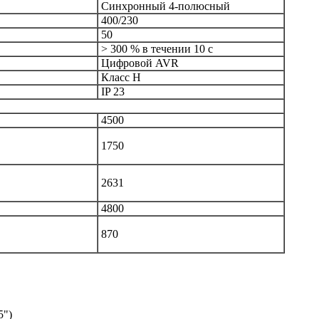
Синхронный 4-полюсный
400/230
50
> 300 % в течении 10 с
Цифровой AVR
Класс Н
IP 23
4500
1750
2631
4800
870
5")