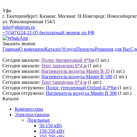
Уфа
г. Екатеринбург
г. Казань
г. Москва
г. Н.Новгород
г. Новосибирск
ул. Революционная 154/1
info@gkprom.ru
+7(347)224-21-05
бесплатный звонок по РФ
Заказать звонок
Главная
О компании
Каталог
Услуги
Проекты
Решения для Вас
Сд
Сегодня заказали:
Полог брезентовый 4*6м
(1 шт.)
Сегодня заказали:
Тент тарпаулин 6*4 м
(1 шт.)
Сегодня заказали:
Нагреватель воздуха Master B 35
(1 шт.)
Сегодня заказали:
Нагреватель воздуха Master B 180
(1 шт.)
Сегодня заказали:
Тент тарпаулин 6*4 м
(1 шт.)
Сегодня отгружено:
Полог утепленный Oxford 4.3*6м
(1 шт.)
Сегодня отгружено:
Нагреватель воздуха Master B 300
(1 шт.)
Каталог
Компрессоры
Электростанции
Дизельные
50-150 кВт
150-350 кВт
350-700 кВт