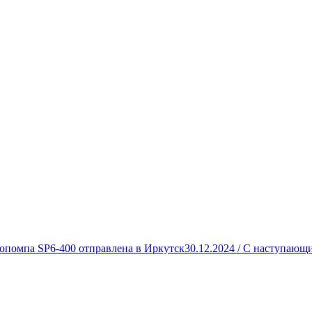
опомпа SP6-400 отправлена в Иркутск
30.12.2024 /
С наступающи