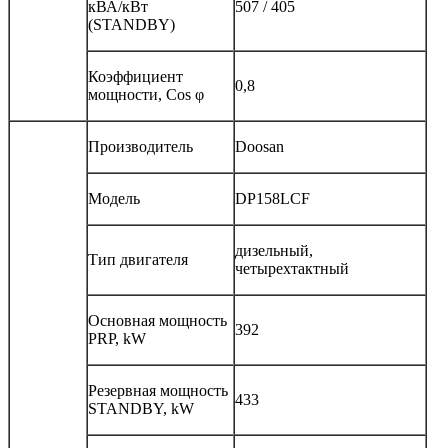
кВА/кВт
507 / 405
(STANDBY)
Коэффициент
0,8
мощности, Сos φ
Производитель
Doosan
Модель
DP158LCF
дизельный,
Тип двигателя
четырехтактный
Основная мощность
392
PRP, kW
Резервная мощность
433
STANDBY, kW