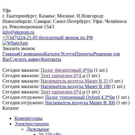
Уфа
г. Екатеринбург
г. Казань
г. Москва
г. Н.Новгород
г.
Новосибирск
г. Самара
г. Санкт-Петербург
г. Уфа
г. Челябинск
ул. Революционная 154/1
info@gkprom.ru
+7(347)224-21-05
бесплатный звонок по РФ
Заказать звонок
Главная
О компании
Каталог
Услуги
Проекты
Решения для
Вас
Сделать заявку
Контакты
Сегодня заказали:
Полог брезентовый 4*6м
(1 шт.)
Сегодня заказали:
Тент тарпаулин 6*4 м
(1 шт.)
Сегодня заказали:
Нагреватель воздуха Master B 35
(1 шт.)
Сегодня заказали:
Нагреватель воздуха Master B 180
(1 шт.)
Сегодня заказали:
Тент тарпаулин 6*4 м
(1 шт.)
Сегодня отгружено:
Полог утепленный Oxford 4.3*6м
(1 шт.)
Сегодня отгружено:
Нагреватель воздуха Master B 300
(1 шт.)
Каталог
Компрессоры
Электростанции
Дизельные
50-150 кВт