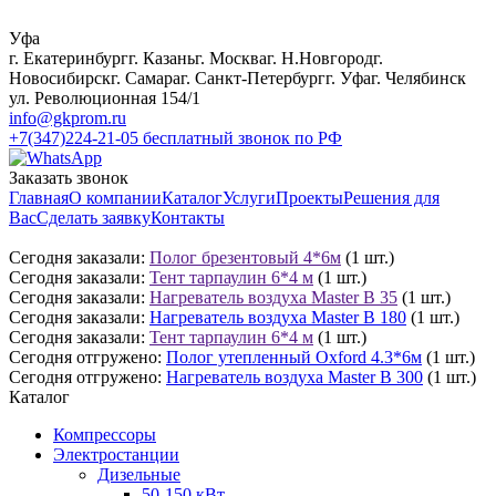
Уфа
г. Екатеринбург
г. Казань
г. Москва
г. Н.Новгород
г.
Новосибирск
г. Самара
г. Санкт-Петербург
г. Уфа
г. Челябинск
ул. Революционная 154/1
info@gkprom.ru
+7(347)224-21-05
бесплатный звонок по РФ
Заказать звонок
Главная
О компании
Каталог
Услуги
Проекты
Решения для
Вас
Сделать заявку
Контакты
Сегодня заказали:
Полог брезентовый 4*6м
(1 шт.)
Сегодня заказали:
Тент тарпаулин 6*4 м
(1 шт.)
Сегодня заказали:
Нагреватель воздуха Master B 35
(1 шт.)
Сегодня заказали:
Нагреватель воздуха Master B 180
(1 шт.)
Сегодня заказали:
Тент тарпаулин 6*4 м
(1 шт.)
Сегодня отгружено:
Полог утепленный Oxford 4.3*6м
(1 шт.)
Сегодня отгружено:
Нагреватель воздуха Master B 300
(1 шт.)
Каталог
Компрессоры
Электростанции
Дизельные
50-150 кВт