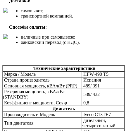
Доставка:
самовывоз;
транспортной компанией.
Способы оплаты:
наличные при самовывозе;
банковский перевод (с НДС).
Технические характеристики
Марка /
Модель
HFW-490 T5
Страна производитель
Испания
Основная мощность, кВА/кВт (PRP)
489/ 391
Резервная мощность, кВА/кВт
539/ 432
(STANDBY)
Коэффициент мощности, Сos φ
0,8
Двигатель
Производитель и
Модель
Iveco
C13TE7
дизельный,
Тип двигателя
четырехтактный