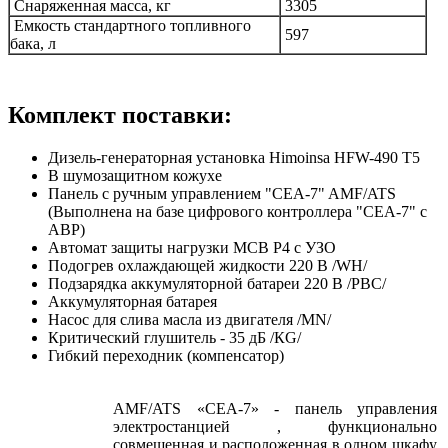
Снаряженная масса, кг
3305
Емкость стандартного топливного
597
бака, л
Комплект поставки:
Дизель-генераторная установка Himoinsa HFW-490 T5
В шумозащитном кожухе
Панель с ручным управлением "СЕA-7" AMF/ATS
(Выполнена на базе цифрового контроллера "СЕA-7" c
АВР)
Автомат защиты нагрузки MCB P4 с УЗО
Подогрев охлаждающей жидкости 220 В /WH/
Подзарядка аккумуляторной батареи 220 В /PBC/
Аккумуляторная батарея
Насос для слива масла из двигателя /MN/
Критический глушитель - 35 дБ /КG/
Гибкий переходник (компенсатор)
AMF/ATS «СЕА-7» - панель управления
электростанцией , функционально
совмещенная и расположенная в одном шкафу