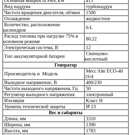
Основная мощность PRP, kW
415
Вид наддува
турбонаддув
Частота вращения двигателя, об/мин
1500
Охлаждение
жидкостное
Количество, расположение
6
-L
цилиндров
Расход топлива при нагрузке 75% в
80,22
основном режиме
Электрическая система, В
12
Свинцово-
Тип аккумуляторной батареи
кислотный
Генератор
Mecc Alte
ECO-40
Производитель и
Модель
1S/4
Выходное напряжение, В
400/230
Частота выходного напряжения, Гц
50
Регулятор выходного напряжения
электронный
Изоляция
Класс Н
Уровень технической защиты
IP 23
Вес и габариты
Длина, мм
3310
Ширина, мм
1390
Высота, мм
1783