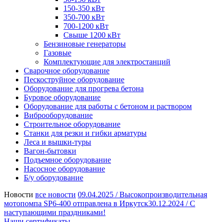
150-350 кВт
350-700 кВт
700-1200 кВт
Свыше 1200 кВт
Бензиновые генераторы
Газовые
Комплектующие для электростанций
Сварочное оборудование
Пескоструйное оборудование
Оборудование для прогрева бетона
Буровое оборудование
Оборудование для работы с бетоном и раствором
Виброоборудование
Строительное оборудование
Станки для резки и гибки арматуры
Леса и вышки-туры
Вагон-бытовки
Подъемное оборудование
Насосное оборудование
Б/у оборудование
Новости
все новости
09.04.2025 /
Высокопроизводительная
мотопомпа SP6-400 отправлена в Иркутск
30.12.2024 /
С
наступающими праздниками!
Наши сертификаты