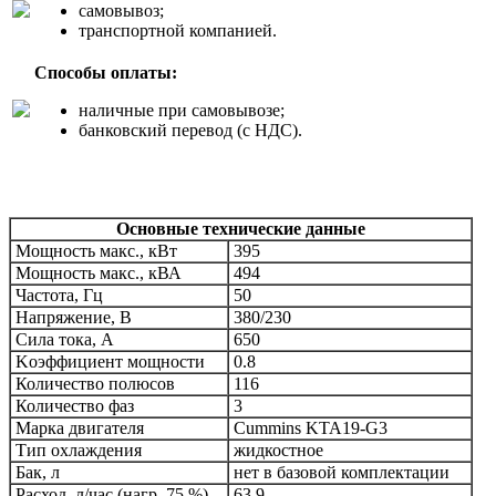
самовывоз;
транспортной компанией.
Способы оплаты:
наличные при самовывозе;
банковский перевод (с НДС).
Основные технические данные
Мощность макс., кВт
395
Мощность макс., кВА
494
Частота, Гц
50
Напряжение, В
380/230
Сила тока, А
650
Kоэффициент мощности
0.8
Количество полюсов
116
Количество фаз
3
Марка двигателя
Cummins
KTA19-G3
Тип охлаждения
жидкостное
Бак, л
нет в базовой комплектации
Расход, л/час (нагр. 75 %)
63,9