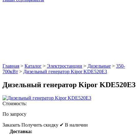
Главная
>
Каталог
>
Электростанции
>
Дизельные
>
350-
700кВт
>
Дизельный генератор Kipor KDE520E3
Дизельный генератор Kipor KDE520E3
Стоимость:
По запросу
Заказать
Получить скидку
✔ В наличии
Доставка: