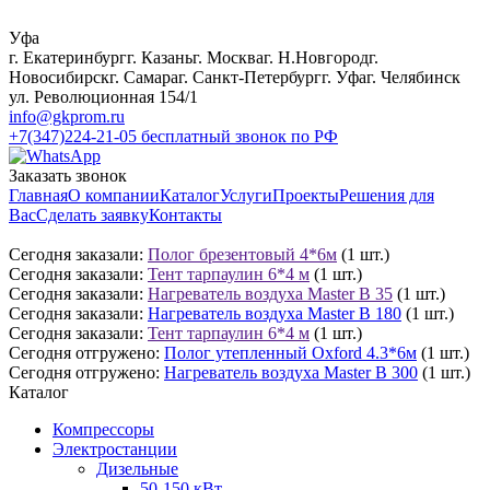
Уфа
г. Екатеринбург
г. Казань
г. Москва
г. Н.Новгород
г.
Новосибирск
г. Самара
г. Санкт-Петербург
г. Уфа
г. Челябинск
ул. Революционная 154/1
info@gkprom.ru
+7(347)224-21-05
бесплатный звонок по РФ
Заказать звонок
Главная
О компании
Каталог
Услуги
Проекты
Решения для
Вас
Сделать заявку
Контакты
Сегодня заказали:
Полог брезентовый 4*6м
(1 шт.)
Сегодня заказали:
Тент тарпаулин 6*4 м
(1 шт.)
Сегодня заказали:
Нагреватель воздуха Master B 35
(1 шт.)
Сегодня заказали:
Нагреватель воздуха Master B 180
(1 шт.)
Сегодня заказали:
Тент тарпаулин 6*4 м
(1 шт.)
Сегодня отгружено:
Полог утепленный Oxford 4.3*6м
(1 шт.)
Сегодня отгружено:
Нагреватель воздуха Master B 300
(1 шт.)
Каталог
Компрессоры
Электростанции
Дизельные
50-150 кВт