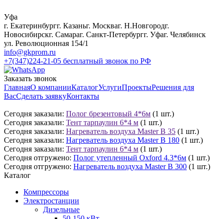
Уфа
г. Екатеринбург
г. Казань
г. Москва
г. Н.Новгород
г.
Новосибирск
г. Самара
г. Санкт-Петербург
г. Уфа
г. Челябинск
ул. Революционная 154/1
info@gkprom.ru
+7(347)224-21-05
бесплатный звонок по РФ
Заказать звонок
Главная
О компании
Каталог
Услуги
Проекты
Решения для
Вас
Сделать заявку
Контакты
Сегодня заказали:
Полог брезентовый 4*6м
(1 шт.)
Сегодня заказали:
Тент тарпаулин 6*4 м
(1 шт.)
Сегодня заказали:
Нагреватель воздуха Master B 35
(1 шт.)
Сегодня заказали:
Нагреватель воздуха Master B 180
(1 шт.)
Сегодня заказали:
Тент тарпаулин 6*4 м
(1 шт.)
Сегодня отгружено:
Полог утепленный Oxford 4.3*6м
(1 шт.)
Сегодня отгружено:
Нагреватель воздуха Master B 300
(1 шт.)
Каталог
Компрессоры
Электростанции
Дизельные
50-150 кВт