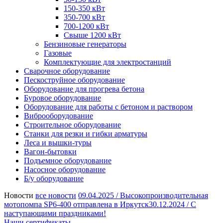
150-350 кВт
350-700 кВт
700-1200 кВт
Свыше 1200 кВт
Бензиновые генераторы
Газовые
Комплектующие для электростанций
Сварочное оборудование
Пескоструйное оборудование
Оборудование для прогрева бетона
Буровое оборудование
Оборудование для работы с бетоном и раствором
Виброоборудование
Строительное оборудование
Станки для резки и гибки арматуры
Леса и вышки-туры
Вагон-бытовки
Подъемное оборудование
Насосное оборудование
Б/у оборудование
Новости
все новости
09.04.2025 /
Высокопроизводительная
мотопомпа SP6-400 отправлена в Иркутск
30.12.2024 /
С
наступающими праздниками!
Наши сертификаты