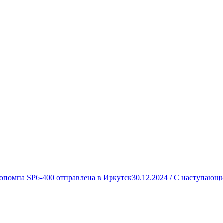
опомпа SP6-400 отправлена в Иркутск
30.12.2024 /
С наступающи