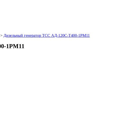
>
Дизельный генератор ТСС АД-120С-Т400-1РМ11
00-1РМ11