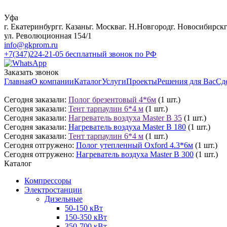
Уфа
г. Екатеринбург
г. Казань
г. Москва
г. Н.Новгород
г. Новосибирск
ул. Революционная 154/1
info@gkprom.ru
+7(347)224-21-05
бесплатный звонок по РФ
Заказать звонок
Главная
О компании
Каталог
Услуги
Проекты
Решения для Вас
Сд
Сегодня заказали:
Полог брезентовый 4*6м
(1 шт.)
Сегодня заказали:
Тент тарпаулин 6*4 м
(1 шт.)
Сегодня заказали:
Нагреватель воздуха Master B 35
(1 шт.)
Сегодня заказали:
Нагреватель воздуха Master B 180
(1 шт.)
Сегодня заказали:
Тент тарпаулин 6*4 м
(1 шт.)
Сегодня отгружено:
Полог утепленный Oxford 4.3*6м
(1 шт.)
Сегодня отгружено:
Нагреватель воздуха Master B 300
(1 шт.)
Каталог
Компрессоры
Электростанции
Дизельные
50-150 кВт
150-350 кВт
350-700 кВт