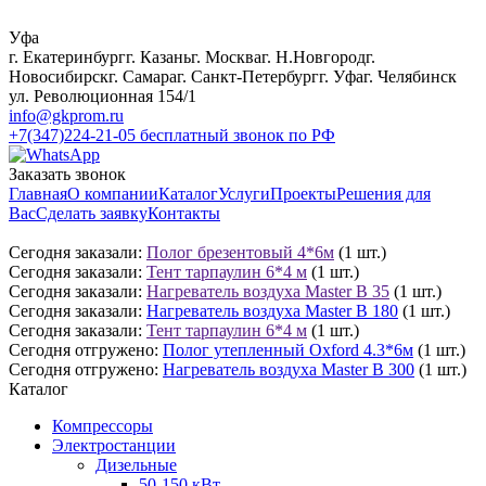
Уфа
г. Екатеринбург
г. Казань
г. Москва
г. Н.Новгород
г.
Новосибирск
г. Самара
г. Санкт-Петербург
г. Уфа
г. Челябинск
ул. Революционная 154/1
info@gkprom.ru
+7(347)224-21-05
бесплатный звонок по РФ
Заказать звонок
Главная
О компании
Каталог
Услуги
Проекты
Решения для
Вас
Сделать заявку
Контакты
Сегодня заказали:
Полог брезентовый 4*6м
(1 шт.)
Сегодня заказали:
Тент тарпаулин 6*4 м
(1 шт.)
Сегодня заказали:
Нагреватель воздуха Master B 35
(1 шт.)
Сегодня заказали:
Нагреватель воздуха Master B 180
(1 шт.)
Сегодня заказали:
Тент тарпаулин 6*4 м
(1 шт.)
Сегодня отгружено:
Полог утепленный Oxford 4.3*6м
(1 шт.)
Сегодня отгружено:
Нагреватель воздуха Master B 300
(1 шт.)
Каталог
Компрессоры
Электростанции
Дизельные
50-150 кВт