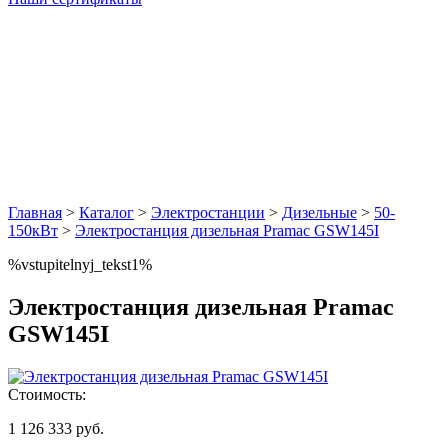
Главная
>
Каталог
>
Электростанции
>
Дизельные
>
50-
150кВт
>
Электростанция дизельная Pramac GSW145I
%vstupitelnyj_tekst1%
Электростанция дизельная Pramac
GSW145I
Стоимость:
1 126 333 руб.