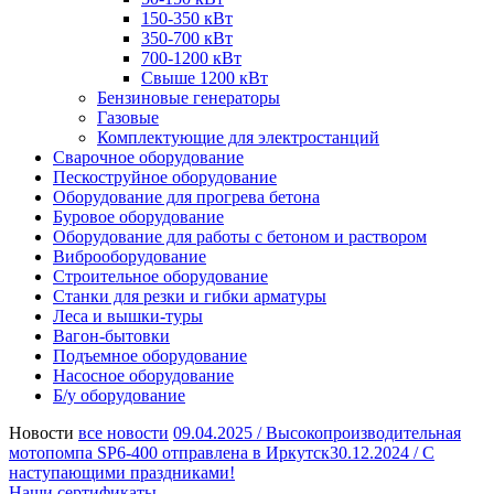
150-350 кВт
350-700 кВт
700-1200 кВт
Свыше 1200 кВт
Бензиновые генераторы
Газовые
Комплектующие для электростанций
Сварочное оборудование
Пескоструйное оборудование
Оборудование для прогрева бетона
Буровое оборудование
Оборудование для работы с бетоном и раствором
Виброоборудование
Строительное оборудование
Станки для резки и гибки арматуры
Леса и вышки-туры
Вагон-бытовки
Подъемное оборудование
Насосное оборудование
Б/у оборудование
Новости
все новости
09.04.2025 /
Высокопроизводительная
мотопомпа SP6-400 отправлена в Иркутск
30.12.2024 /
С
наступающими праздниками!
Наши сертификаты