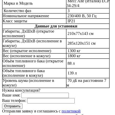
Mecc Alte (Италия)
ECP
Марка и Модель
34-2S/4
Количество фаз
3
Номинальное напряжение
230/400 В, 50 Гц
Класс защиты
IP21
Данные для установки
Габариты, ДхШхВ (открытое
210x77x143 см
исполнение)
Габариты, ДхШхВ (исполнение в
285x120x151 см
кожухе)
Вес (открытое исполнение)
1300
кг
Вес (исполнение в кожухе)
1800
кг
Объём топливного бака (открытое
88
л
исполнение)
Объём топливного бака
139
л
(исполнение в кожухе)
Уровень шума (исполнение в
70
дБ на расстоянии 7
кожухе)
м
Нужна консультация?
Ваше имя:
Ваш телефон:
Отправляя заявку я соглашаюсь с
политикой