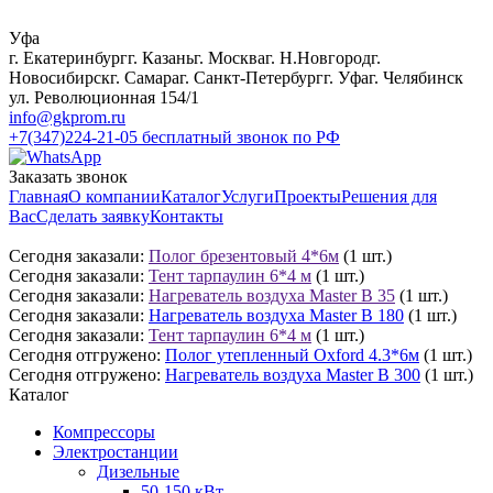
Уфа
г. Екатеринбург
г. Казань
г. Москва
г. Н.Новгород
г.
Новосибирск
г. Самара
г. Санкт-Петербург
г. Уфа
г. Челябинск
ул. Революционная 154/1
info@gkprom.ru
+7(347)224-21-05
бесплатный звонок по РФ
Заказать звонок
Главная
О компании
Каталог
Услуги
Проекты
Решения для
Вас
Сделать заявку
Контакты
Сегодня заказали:
Полог брезентовый 4*6м
(1 шт.)
Сегодня заказали:
Тент тарпаулин 6*4 м
(1 шт.)
Сегодня заказали:
Нагреватель воздуха Master B 35
(1 шт.)
Сегодня заказали:
Нагреватель воздуха Master B 180
(1 шт.)
Сегодня заказали:
Тент тарпаулин 6*4 м
(1 шт.)
Сегодня отгружено:
Полог утепленный Oxford 4.3*6м
(1 шт.)
Сегодня отгружено:
Нагреватель воздуха Master B 300
(1 шт.)
Каталог
Компрессоры
Электростанции
Дизельные
50-150 кВт