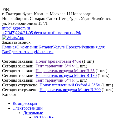
Уфа
г. Екатеринбург
г. Казань
г. Москва
г. Н.Новгород
г.
Новосибирск
г. Самара
г. Санкт-Петербург
г. Уфа
г. Челябинск
ул. Революционная 154/1
info@gkprom.ru
+7(347)224-21-05
бесплатный звонок по РФ
Заказать звонок
Главная
О компании
Каталог
Услуги
Проекты
Решения для
Вас
Сделать заявку
Контакты
Сегодня заказали:
Полог брезентовый 4*6м
(1 шт.)
Сегодня заказали:
Тент тарпаулин 6*4 м
(1 шт.)
Сегодня заказали:
Нагреватель воздуха Master B 35
(1 шт.)
Сегодня заказали:
Нагреватель воздуха Master B 180
(1 шт.)
Сегодня заказали:
Тент тарпаулин 6*4 м
(1 шт.)
Сегодня отгружено:
Полог утепленный Oxford 4.3*6м
(1 шт.)
Сегодня отгружено:
Нагреватель воздуха Master B 300
(1 шт.)
Каталог
Компрессоры
Электростанции
Дизельные
50-150 кВт