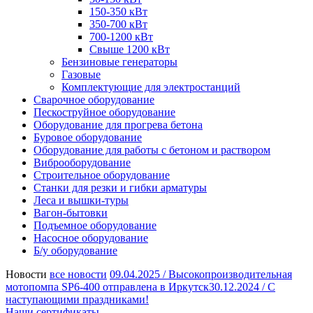
150-350 кВт
350-700 кВт
700-1200 кВт
Свыше 1200 кВт
Бензиновые генераторы
Газовые
Комплектующие для электростанций
Сварочное оборудование
Пескоструйное оборудование
Оборудование для прогрева бетона
Буровое оборудование
Оборудование для работы с бетоном и раствором
Виброоборудование
Строительное оборудование
Станки для резки и гибки арматуры
Леса и вышки-туры
Вагон-бытовки
Подъемное оборудование
Насосное оборудование
Б/у оборудование
Новости
все новости
09.04.2025 /
Высокопроизводительная
мотопомпа SP6-400 отправлена в Иркутск
30.12.2024 /
С
наступающими праздниками!
Наши сертификаты