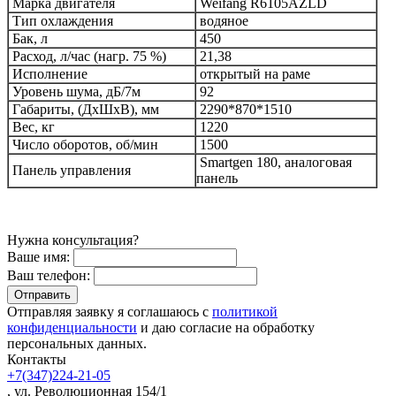
Марка двигателя
Weifang R6105AZLD
Тип охлаждения
водяное
Бак, л
450
Расход, л/час (нагр. 75 %)
21,38
Исполнение
открытый на раме
Уровень шума, дБ/7м
92
Габариты, (ДхШхВ), мм
2290*870*1510
Вес, кг
1220
Число оборотов, об/мин
1500
Smartgen 180, аналоговая
Панель управления
панель
Нужна консультация?
Ваше имя:
Ваш телефон:
Отправляя заявку я соглашаюсь с
политикой
конфиденциальности
и даю согласие на обработку
персональных данных.
Контакты
+7(347)224-21-05
, ул. Революционная 154/1