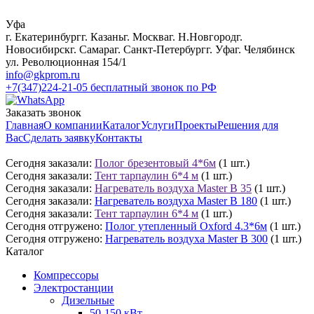
Уфа
г. Екатеринбург
г. Казань
г. Москва
г. Н.Новгород
г.
Новосибирск
г. Самара
г. Санкт-Петербург
г. Уфа
г. Челябинск
ул. Революционная 154/1
info@gkprom.ru
+7(347)224-21-05
бесплатный звонок по РФ
Заказать звонок
Главная
О компании
Каталог
Услуги
Проекты
Решения для
Вас
Сделать заявку
Контакты
Сегодня заказали:
Полог брезентовый 4*6м
(1 шт.)
Сегодня заказали:
Тент тарпаулин 6*4 м
(1 шт.)
Сегодня заказали:
Нагреватель воздуха Master B 35
(1 шт.)
Сегодня заказали:
Нагреватель воздуха Master B 180
(1 шт.)
Сегодня заказали:
Тент тарпаулин 6*4 м
(1 шт.)
Сегодня отгружено:
Полог утепленный Oxford 4.3*6м
(1 шт.)
Сегодня отгружено:
Нагреватель воздуха Master B 300
(1 шт.)
Каталог
Компрессоры
Электростанции
Дизельные
50-150 кВт