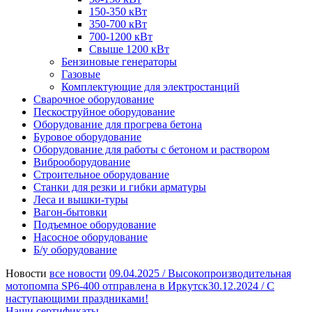
150-350 кВт
350-700 кВт
700-1200 кВт
Свыше 1200 кВт
Бензиновые генераторы
Газовые
Комплектующие для электростанций
Сварочное оборудование
Пескоструйное оборудование
Оборудование для прогрева бетона
Буровое оборудование
Оборудование для работы с бетоном и раствором
Виброоборудование
Строительное оборудование
Станки для резки и гибки арматуры
Леса и вышки-туры
Вагон-бытовки
Подъемное оборудование
Насосное оборудование
Б/у оборудование
Новости
все новости
09.04.2025 /
Высокопроизводительная
мотопомпа SP6-400 отправлена в Иркутск
30.12.2024 /
С
наступающими праздниками!
Наши сертификаты