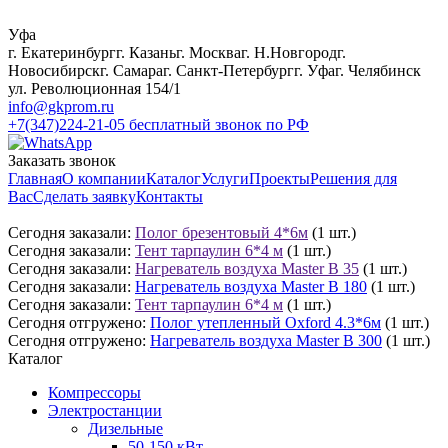
Уфа
г. Екатеринбург
г. Казань
г. Москва
г. Н.Новгород
г.
Новосибирск
г. Самара
г. Санкт-Петербург
г. Уфа
г. Челябинск
ул. Революционная 154/1
info@gkprom.ru
+7(347)224-21-05
бесплатный звонок по РФ
Заказать звонок
Главная
О компании
Каталог
Услуги
Проекты
Решения для
Вас
Сделать заявку
Контакты
Сегодня заказали:
Полог брезентовый 4*6м
(1 шт.)
Сегодня заказали:
Тент тарпаулин 6*4 м
(1 шт.)
Сегодня заказали:
Нагреватель воздуха Master B 35
(1 шт.)
Сегодня заказали:
Нагреватель воздуха Master B 180
(1 шт.)
Сегодня заказали:
Тент тарпаулин 6*4 м
(1 шт.)
Сегодня отгружено:
Полог утепленный Oxford 4.3*6м
(1 шт.)
Сегодня отгружено:
Нагреватель воздуха Master B 300
(1 шт.)
Каталог
Компрессоры
Электростанции
Дизельные
50-150 кВт