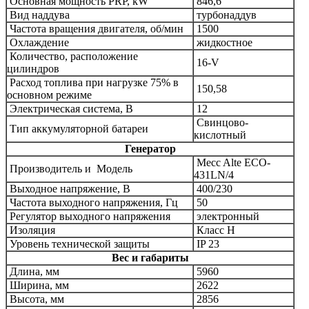
Основная мощность PRP, kW
846,6
Вид наддува
турбонаддув
Частота вращения двигателя, об/мин
1500
Охлаждение
жидкостное
Количество, расположение
16-V
цилиндров
Расход топлива при нагрузке 75% в
150,58
основном режиме
Электрическая система, В
12
Свинцово-
Тип аккумуляторной батареи
кислотный
Генератор
Mecc Alte
ECO-
Производитель и
Модель
431LN/4
Выходное напряжение, В
400/230
Частота выходного напряжения, Гц
50
Регулятор выходного напряжения
электронный
Изоляция
Класс Н
Уровень технической защиты
IP 23
Вес и габариты
Длина, мм
5960
Ширина, мм
2622
Высота, мм
2856