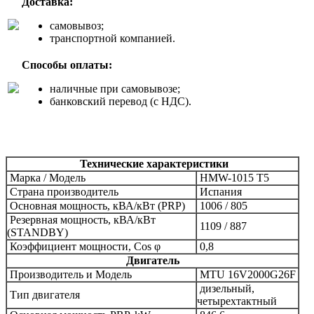
Доставка:
самовывоз;
транспортной компанией.
Способы оплаты:
наличные при самовывозе;
банковский перевод (с НДС).
Технические характеристики
Марка /
Модель
HМW-1015 T5
Страна производитель
Испания
Основная мощность, кВА/кВт (PRP)
1006 / 805
Резервная мощность, кВА/кВт
1109 / 887
(STANDBY)
Коэффициент мощности, Сos φ
0,8
Двигатель
Производитель и
Модель
MTU
16V2000G26F
дизельный,
Тип двигателя
четырехтактный