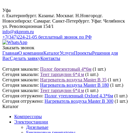
Уфа
г. Екатеринбург
г. Казань
г. Москва
г. Н.Новгород
г.
Новосибирск
г. Самара
г. Санкт-Петербург
г. Уфа
г. Челябинск
ул. Революционная 154/1
info@gkprom.ru
+7(347)224-21-05
бесплатный звонок по РФ
Заказать звонок
Главная
О компании
Каталог
Услуги
Проекты
Решения для
Вас
Сделать заявку
Контакты
Сегодня заказали:
Полог брезентовый 4*6м
(1 шт.)
Сегодня заказали:
Тент тарпаулин 6*4 м
(1 шт.)
Сегодня заказали:
Нагреватель воздуха Master B 35
(1 шт.)
Сегодня заказали:
Нагреватель воздуха Master B 180
(1 шт.)
Сегодня заказали:
Тент тарпаулин 6*4 м
(1 шт.)
Сегодня отгружено:
Полог утепленный Oxford 4.3*6м
(1 шт.)
Сегодня отгружено:
Нагреватель воздуха Master B 300
(1 шт.)
Каталог
Компрессоры
Электростанции
Дизельные
Бензиновые генераторы