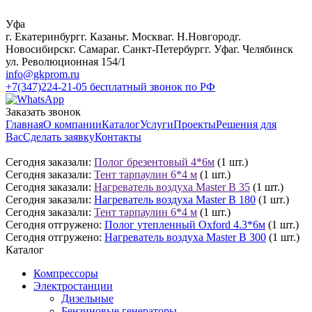
Уфа
г. Екатеринбург
г. Казань
г. Москва
г. Н.Новгород
г.
Новосибирск
г. Самара
г. Санкт-Петербург
г. Уфа
г. Челябинск
ул. Революционная 154/1
info@gkprom.ru
+7(347)224-21-05
бесплатный звонок по РФ
Заказать звонок
Главная
О компании
Каталог
Услуги
Проекты
Решения для
Вас
Сделать заявку
Контакты
Сегодня заказали:
Полог брезентовый 4*6м
(1 шт.)
Сегодня заказали:
Тент тарпаулин 6*4 м
(1 шт.)
Сегодня заказали:
Нагреватель воздуха Master B 35
(1 шт.)
Сегодня заказали:
Нагреватель воздуха Master B 180
(1 шт.)
Сегодня заказали:
Тент тарпаулин 6*4 м
(1 шт.)
Сегодня отгружено:
Полог утепленный Oxford 4.3*6м
(1 шт.)
Сегодня отгружено:
Нагреватель воздуха Master B 300
(1 шт.)
Каталог
Компрессоры
Электростанции
Дизельные
Бензиновые генераторы