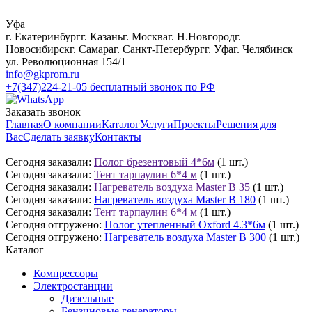
Уфа
г. Екатеринбург
г. Казань
г. Москва
г. Н.Новгород
г.
Новосибирск
г. Самара
г. Санкт-Петербург
г. Уфа
г. Челябинск
ул. Революционная 154/1
info@gkprom.ru
+7(347)224-21-05
бесплатный звонок по РФ
Заказать звонок
Главная
О компании
Каталог
Услуги
Проекты
Решения для
Вас
Сделать заявку
Контакты
Сегодня заказали:
Полог брезентовый 4*6м
(1 шт.)
Сегодня заказали:
Тент тарпаулин 6*4 м
(1 шт.)
Сегодня заказали:
Нагреватель воздуха Master B 35
(1 шт.)
Сегодня заказали:
Нагреватель воздуха Master B 180
(1 шт.)
Сегодня заказали:
Тент тарпаулин 6*4 м
(1 шт.)
Сегодня отгружено:
Полог утепленный Oxford 4.3*6м
(1 шт.)
Сегодня отгружено:
Нагреватель воздуха Master B 300
(1 шт.)
Каталог
Компрессоры
Электростанции
Дизельные
Бензиновые генераторы