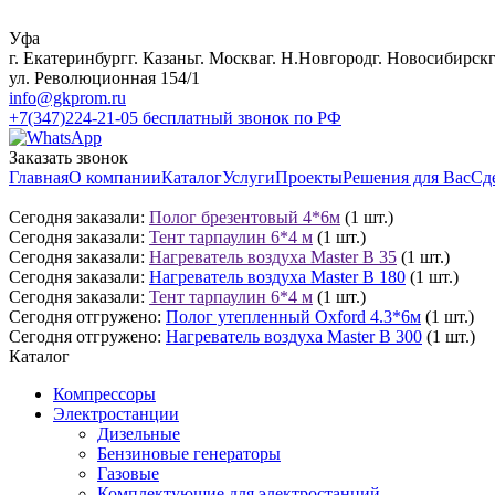
Уфа
г. Екатеринбург
г. Казань
г. Москва
г. Н.Новгород
г. Новосибирск
ул. Революционная 154/1
info@gkprom.ru
+7(347)224-21-05
бесплатный звонок по РФ
Заказать звонок
Главная
О компании
Каталог
Услуги
Проекты
Решения для Вас
Сд
Сегодня заказали:
Полог брезентовый 4*6м
(1 шт.)
Сегодня заказали:
Тент тарпаулин 6*4 м
(1 шт.)
Сегодня заказали:
Нагреватель воздуха Master B 35
(1 шт.)
Сегодня заказали:
Нагреватель воздуха Master B 180
(1 шт.)
Сегодня заказали:
Тент тарпаулин 6*4 м
(1 шт.)
Сегодня отгружено:
Полог утепленный Oxford 4.3*6м
(1 шт.)
Сегодня отгружено:
Нагреватель воздуха Master B 300
(1 шт.)
Каталог
Компрессоры
Электростанции
Дизельные
Бензиновые генераторы
Газовые
Комплектующие для электростанций