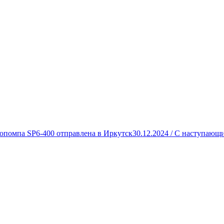
опомпа SP6-400 отправлена в Иркутск
30.12.2024 /
С наступающи