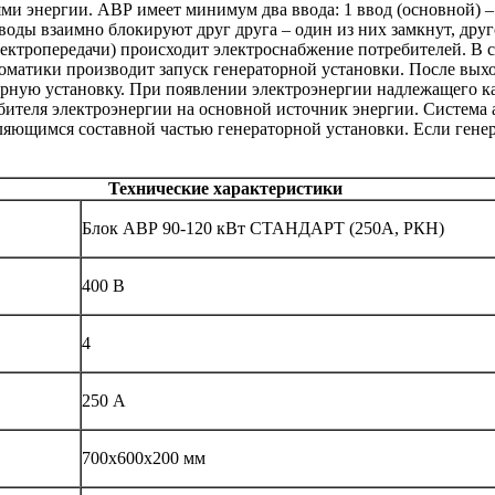
ми энергии. АВР имеет минимум два ввода: 1 ввод (основной) –
Вводы взаимно блокируют друг друга – один из них замкнут, др
лектропередачи) происходит электроснабжение потребителей. В 
томатики производит запуск генераторной установки. После вы
орную установку. При появлении электроэнергии надлежащего ка
ителя электроэнергии на основной источник энергии. Система 
ляющимся составной частью генераторной установки. Если генер
Технические характеристики
Блок АВР 90-120 кВт СТАНДАРТ (250А, РКН)
400 В
4
250 А
700х600х200 мм