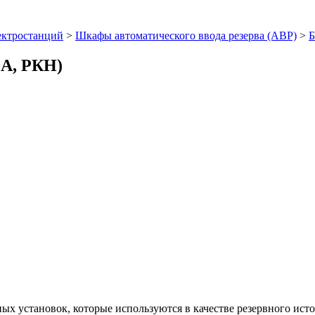
ектростанций
>
Шкафы автоматического ввода резерва (АВР)
>
Б
А, РКН)
ых установок, которые используются в качестве резервного ис