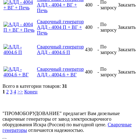
По
АДД - 4004 + ВГ +
400
-
Заказать
запросу
Печь
Сварочный генератор
По
АДД - 4004 П + ВГ +
400
-
Заказать
запросу
Печь
Сварочный генератор
По
430
-
Заказать
АДД - 4004.6 П
запросу
Сварочный генератор
По
400
-
Заказать
АДД - 4004.6 + ВГ
запросу
Всего в категории товаров:
31
1
2
3
4
>>
Конец
"ПРОМОБОРУДОВАНИЕ" предлагает Вам дизельные
сварочные генераторы от завод электросварочного
оборудования Искра (Россия) по выгодной цене.
Сварочные
генераторы
отличаются надежностью.