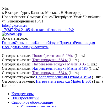
Уфа
г. Екатеринбург
г. Казань
г. Москва
г. Н.Новгород
г.
Новосибирск
г. Самара
г. Санкт-Петербург
г. Уфа
г. Челябинск
ул. Революционная 154/1
info@gkprom.ru
+7(347)224-21-05
бесплатный звонок по РФ
Заказать звонок
Главная
О компании
Каталог
Услуги
Проекты
Решения для
Вас
Сделать заявку
Контакты
Сегодня заказали:
Полог брезентовый 4*6м
(1 шт.)
Сегодня заказали:
Тент тарпаулин 6*4 м
(1 шт.)
Сегодня заказали:
Нагреватель воздуха Master B 35
(1 шт.)
Сегодня заказали:
Нагреватель воздуха Master B 180
(1 шт.)
Сегодня заказали:
Тент тарпаулин 6*4 м
(1 шт.)
Сегодня отгружено:
Полог утепленный Oxford 4.3*6м
(1 шт.)
Сегодня отгружено:
Нагреватель воздуха Master B 300
(1 шт.)
Каталог
Компрессоры
Электростанции
Сварочное оборудование
Сварочные аппараты