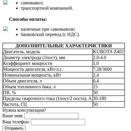
самовывоз;
транспортной компанией.
Способы оплаты:
наличные при самовывозе;
банковский перевод (с НДС).
ДОПОЛНИТЕЛЬНЫЕ ХАРАКТЕРИСТИКИ
Двигатель, модель
KUBOTA Z402
Диаметр электрода (1пост), мм
2.0-4.0
Коэффициент мощности
1,0
Мощность двигателя, кВт/л.с.
7,28/3600
Номинальная мощность, кВт
2,4
Объем двигателя, л
0,4
Объем топливного бака, л
15
ПВ, %
50
Пределы сварочного тока (1пост/2 поста), А
30-180
Частота, ГЦ
50
Нужна консультация?
Ваше имя:
Ваш телефон: