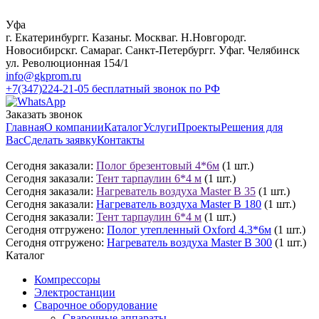
Уфа
г. Екатеринбург
г. Казань
г. Москва
г. Н.Новгород
г.
Новосибирск
г. Самара
г. Санкт-Петербург
г. Уфа
г. Челябинск
ул. Революционная 154/1
info@gkprom.ru
+7(347)224-21-05
бесплатный звонок по РФ
Заказать звонок
Главная
О компании
Каталог
Услуги
Проекты
Решения для
Вас
Сделать заявку
Контакты
Сегодня заказали:
Полог брезентовый 4*6м
(1 шт.)
Сегодня заказали:
Тент тарпаулин 6*4 м
(1 шт.)
Сегодня заказали:
Нагреватель воздуха Master B 35
(1 шт.)
Сегодня заказали:
Нагреватель воздуха Master B 180
(1 шт.)
Сегодня заказали:
Тент тарпаулин 6*4 м
(1 шт.)
Сегодня отгружено:
Полог утепленный Oxford 4.3*6м
(1 шт.)
Сегодня отгружено:
Нагреватель воздуха Master B 300
(1 шт.)
Каталог
Компрессоры
Электростанции
Сварочное оборудование
Сварочные аппараты