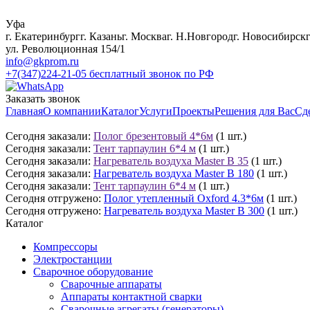
Уфа
г. Екатеринбург
г. Казань
г. Москва
г. Н.Новгород
г. Новосибирск
ул. Революционная 154/1
info@gkprom.ru
+7(347)224-21-05
бесплатный звонок по РФ
Заказать звонок
Главная
О компании
Каталог
Услуги
Проекты
Решения для Вас
Сд
Сегодня заказали:
Полог брезентовый 4*6м
(1 шт.)
Сегодня заказали:
Тент тарпаулин 6*4 м
(1 шт.)
Сегодня заказали:
Нагреватель воздуха Master B 35
(1 шт.)
Сегодня заказали:
Нагреватель воздуха Master B 180
(1 шт.)
Сегодня заказали:
Тент тарпаулин 6*4 м
(1 шт.)
Сегодня отгружено:
Полог утепленный Oxford 4.3*6м
(1 шт.)
Сегодня отгружено:
Нагреватель воздуха Master B 300
(1 шт.)
Каталог
Компрессоры
Электростанции
Сварочное оборудование
Сварочные аппараты
Аппараты контактной сварки
Сварочные агрегаты (генераторы)