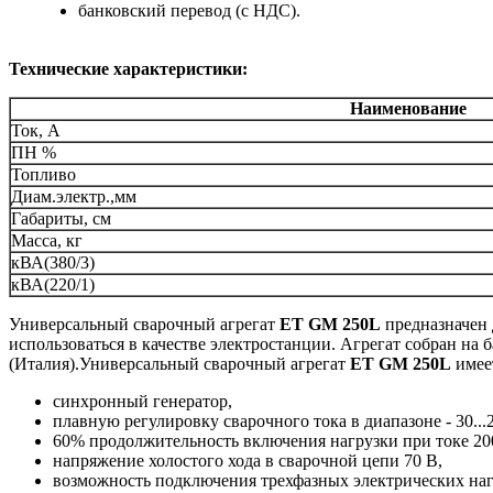
банковский перевод (с НДС).
Технические характеристики:
Наименование
Ток, А
ПН %
Топливо
Диам.электр.,мм
Габариты, см
Масса, кг
кВА(380/3)
кВА(220/1)
Универсальный сварочный агрегат
ET GM 250L
предназначен 
использоваться в качестве электростанции. Агрегат собран н
(Италия).Универсальный сварочный агрегат
ET GM 250L
имее
синхронный генератор,
плавную регулировку сварочного тока в диапазоне - 30...
60% продолжительность включения нагрузки при токе 20
напряжение холостого хода в сварочной цепи 70 В,
возможность подключения трехфазных электрических наг