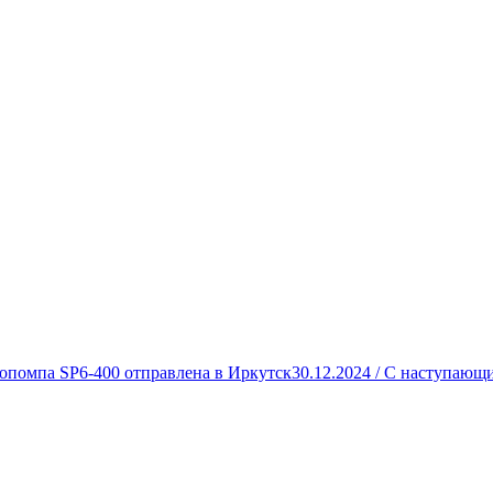
опомпа SP6-400 отправлена в Иркутск
30.12.2024 /
С наступающи