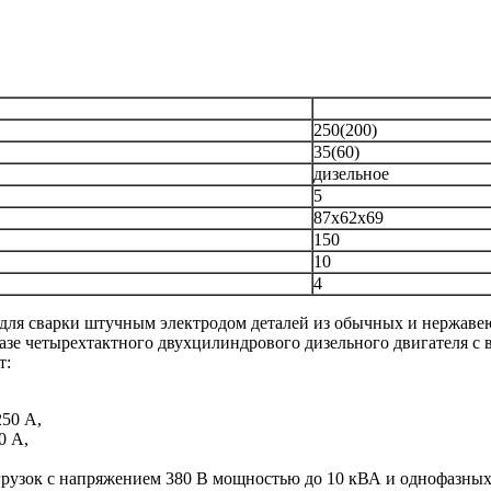
250(200)
35(60)
дизельное
5
87х62х69
150
10
4
для сварки штучным электродом деталей из обычных и нержавею
а базе четырехтактного двухцилиндрового дизельного двигателя
т:
250 А,
0 А,
рузок с напряжением 380 В мощностью до 10 кВА и однофазных