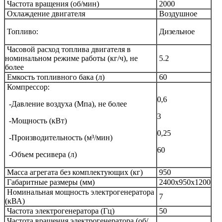
Частота вращения (об
/
мин)
2000
Охлаждение двигателя
Воздушное
Топливо:
Дизельное
Часовой расход топлива двигателя в
номинальном режиме работы (кг/ч), не
5.2
более
Емкость топливного бака (л)
60
Компрессор:
0,6
-Давление воздуха (Мпа), не более
3
-Мощность (кВт)
0,25
-Производительность (м³/мин)
60
-Объем ресивера (л)
Масса агрегата без комплектующих (кг)
950
Габаритные размеры (мм)
2400х950х1200
Номинальная мощность электрогенератора
7
(кВА)
Частота электрогенератора (Гц)
50
Частота вращения электрогенератора (об/