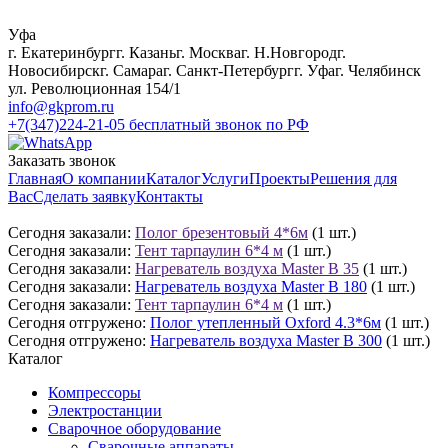
Уфа
г. Екатеринбург
г. Казань
г. Москва
г. Н.Новгород
г.
Новосибирск
г. Самара
г. Санкт-Петербург
г. Уфа
г. Челябинск
ул. Революционная 154/1
info@gkprom.ru
+7(347)224-21-05
бесплатный звонок по РФ
Заказать звонок
Главная
О компании
Каталог
Услуги
Проекты
Решения для
Вас
Сделать заявку
Контакты
Сегодня заказали:
Полог брезентовый 4*6м
(1 шт.)
Сегодня заказали:
Тент тарпаулин 6*4 м
(1 шт.)
Сегодня заказали:
Нагреватель воздуха Master B 35
(1 шт.)
Сегодня заказали:
Нагреватель воздуха Master B 180
(1 шт.)
Сегодня заказали:
Тент тарпаулин 6*4 м
(1 шт.)
Сегодня отгружено:
Полог утепленный Oxford 4.3*6м
(1 шт.)
Сегодня отгружено:
Нагреватель воздуха Master B 300
(1 шт.)
Каталог
Компрессоры
Электростанции
Сварочное оборудование
Сварочные аппараты