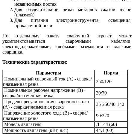
независимых постах
Для разделительной резки металлов сжатой дугой
(плазмой)
Для питания электроинструмента, освещения,
прокалочной печи
По отдельному заказу сварочный агрегат может
укомплектовываться сварочными кабелями,
электрододержателями, клеймами заземления и масками
сварщика.
Технические характеристики:
Параметры
Норма
Номинальный сварочный ток (А) - сварка/
250/120
плазменная резка
Номинальное рабочее напряжение (В) -
30/70
сварка/плазменная резка
Пределы регулирования сварочного тока
35-250/40-140
(А) - сварка/плазменная резка
Напряжение холостого хода (В) - сварка/
90/220
плазменная резка
Модель двигателя
Д-144 (60)
Мощность двигателя (кВт, л.с.)
44,1 (60)